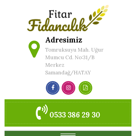
Adresimiz
Tomruksuyu Mah. Uğur
Mumcu Cd. No:31/B
Merkez
Samandağ/HATAY
0533 386 29 30