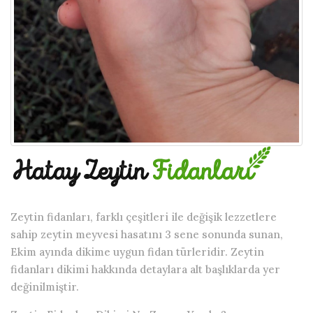
Hatay Zeytin
Fidanları
Zeytin fidanları, farklı çeşitleri ile değişik lezzetlere
sahip zeytin meyvesi hasatını 3 sene sonunda sunan,
Ekim ayında dikime uygun fidan türleridir. Zeytin
fidanları dikimi hakkında detaylara alt başlıklarda yer
değinilmiştir.