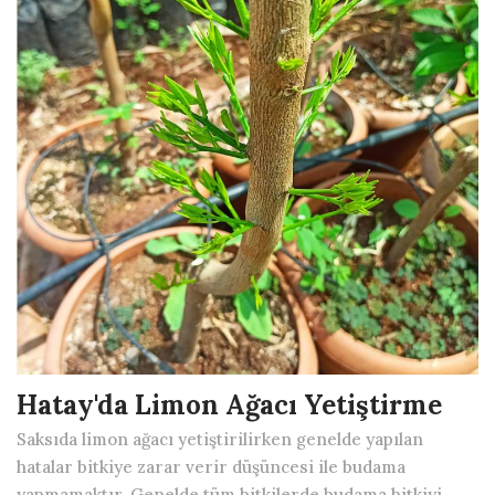
Hatay'da Limon Ağacı Yetiştirme
Saksıda limon ağacı yetiştirilirken genelde yapılan
hatalar bitkiye zarar verir düşüncesi ile budama
yapmamaktır. Genelde tüm bitkilerde budama bitkiyi