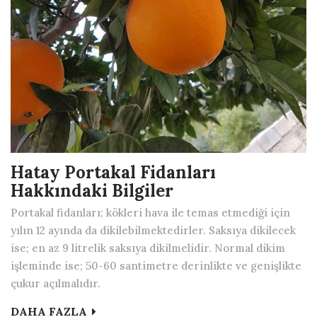
Hatay Portakal Fidanları
Hakkındaki Bilgiler
Portakal fidanları; kökleri hava ile temas etmediği için
yılın 12 ayında da dikilebilmektedirler. Saksıya dikilecek
ise; en az 9 litrelik saksıya dikilmelidir. Normal dikim
işleminde ise; 50-60 santimetre derinlikte ve genişlikte
çukur açılmalıdır.
DAHA FAZLA