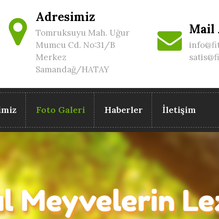
Adresimiz
Mail
Tomruksuyu Mah. Uğur
Mumcu Cd. No:31/B
info@fi
Merkez
satis@f
Samandağ/HATAY
imiz
Foto Galeri
Haberler
İletişim