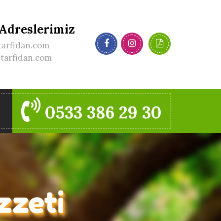
 Adreslerimiz
tarfidan.com
itarfidan.com
0533 386 29 30