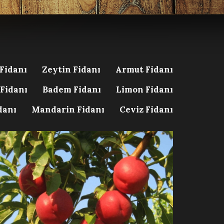
 Fidanı
Zeytin Fidanı
Armut Fidanı
 Fidanı
Badem Fidanı
Limon Fidanı
danı
Mandarin Fidanı
Ceviz Fidanı