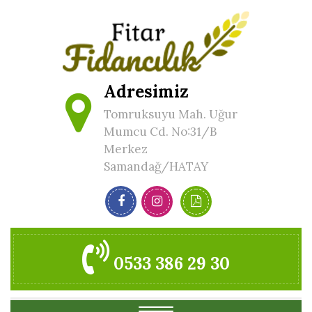
Adresimiz
Tomruksuyu Mah. Uğur
Mumcu Cd. No:31/B
Merkez
Samandağ/HATAY
0533 386 29 30