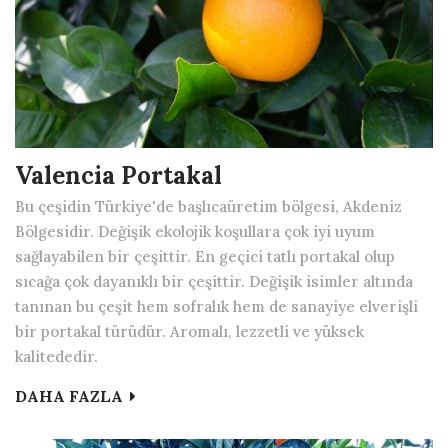
Valencia Portakal
Bu çeşidin Türkiye'de başlıcaüretim bölgesi, Akdeniz
Bölgesidir. Değişik ekolojik koşullara çok iyi uyum
sağlayabilen bir çeşittir. En geçici tatlı portakal olup
sıcağa çok dayanıklı bir çeşittir. Değişik isimler altında
tanınan bu çeşit hem sofralık hem de sanayiye elverişli
bir portakal türüdür. Aromalı, lezzetli ve yüksek
kalitededir.
DAHA FAZLA