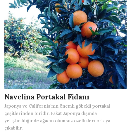
Navelina Portakal Fidanı
Japonya ve California’nın önemli göbekli portakal
çeşitlerinden biridir. Fakat Japonya dışında
yetiştirildiğinde ağacın olumsuz özellikleri ortaya
çıkabilir.