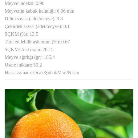
Meyve indeksi: 0.96
Meyvenin kabuk kalınlığı: 6.06 mm
Dilim sayısı (adet/meyve): 9.8
Çekirdek sayısı (adet/meyve): 0.1
SÇKM (%): 13.5
Titre edilebilir asit oranı (%): 0.67
SÇKM/ Asit oranı: 20.15
Meyve ağırlığı (gr): 185.4
Usare miktarı: 50.2
Hasat zamanı: Ocak/Şubat/Mart/Nisan