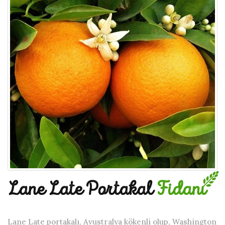
Lane Late Portakal
Fidanı
Lane Late portakalı, Avustralya kökenli olup, Washington