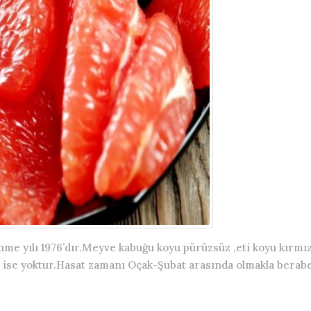
lenme yılı 1976’dır.Meyve kabuğu koyu pürüzsüz ,eti koyu kırmı
a ise yoktur.Hasat zamanı Oçak-Şubat arasında olmakla berabe