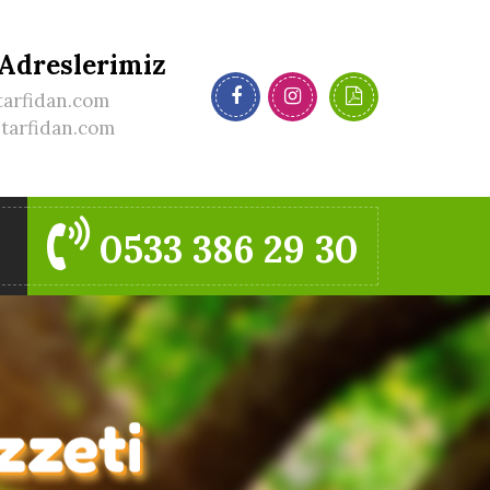
 Adreslerimiz
tarfidan.com
itarfidan.com
0533 386 29 30