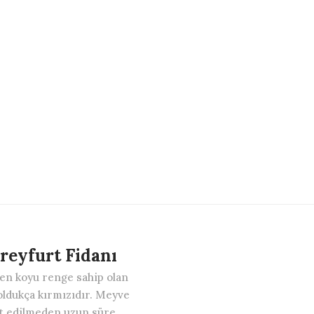
reyfurt Fidanı
 en koyu renge sahip olan
i oldukça kırmızıdır. Meyve
at edilmeden uzun süre