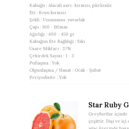
Kabuğu :
Alacalı sarı- kırmızı, pürüzsüz
Eti :
Koyu kırmızı
Şekli :
Uzunumsu, yuvarlak
Çapı :
100 - 110mm
Ağırlığı :
400 - 450 gr
Kabuğun Ete Bağlılığı :
Sıkı
Usare Miktarı :
37%
Çekirdek Sayısı :
1 - 3
Puflaşma :
Yok
Olgunlaşma / Hasat :
Ocak - Şubat
Periyodisite :
Yok
Star Ruby G
Greyfurtlar içinde
çeşittir. Dışı ve iç
ağaç üzerinde has