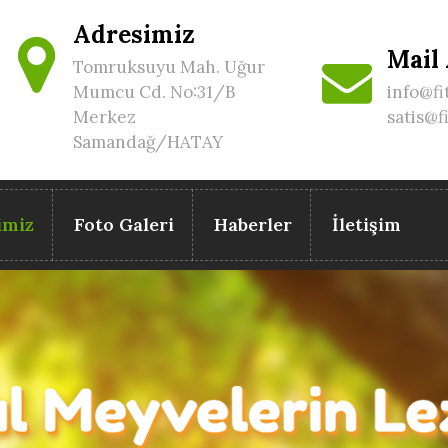
Adresimiz
Mail
Tomruksuyu Mah. Uğur
Mumcu Cd. No:31/B
info@fi
Merkez
satis@f
Samandağ/HATAY
imiz
Foto Galeri
Haberler
İletişim