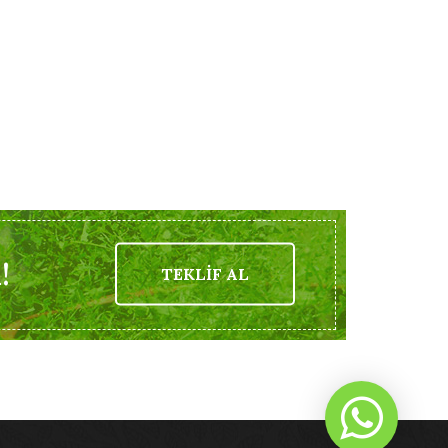
!
TEKLİF AL