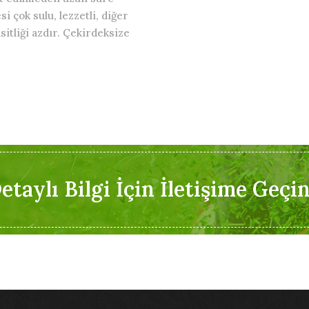
i çok sulu, lezzetli, diğer
sitliği azdır. Çekirdeksize
etaylı Bilgi İçin İletişime Geçin